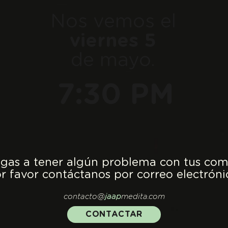
Nos vemos el
viernes 5
de mayo.
7:30 PM
legas a tener algún problema con tus com
r favor contáctanos por correo electróni
contacto@
jaap
medita.com
CONTACTAR