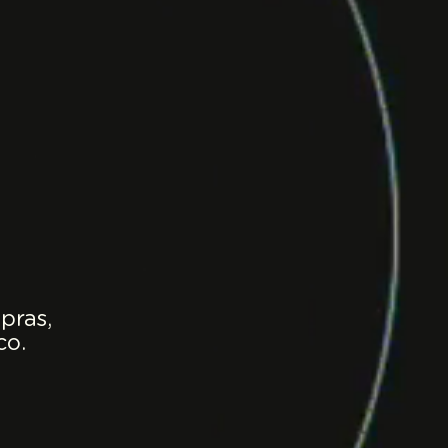
pras,
co.