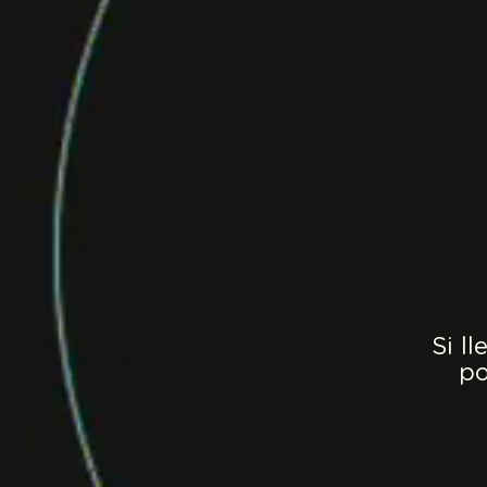
Si l
po