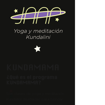
Yoga y meditación
Kundalini
KUNDAMAMA
¿Qué es el programa
KUNDAMAMA?
Son clases
de y
oga y medi
tación
Kundalini diseñadas para brindar