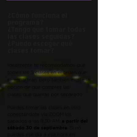
¿Cómo funciona el
programa?
¿Tengo que tomar todas
las clases seguidas?
¿Puedo escoger qué
clases tomar?
Id
eal
me
n
te te recomendamos que
tomes las 5 clases en el orden que
se impartirán, pero t
ambién existe la
opción de que compres las
clases
que quieras
por separado
.
Puedes tomar las clase
s en vivo
conectándote vía ZOOM los
a partir del
sábados a las 8:30 AM,
sábado
30
de septiembre
. Si no
puedes ese día a esa hora en