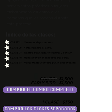
apoyo, sostén, acompañamiento y
herramientas prácticas a mujeres
embarazadas así como a las
personas que las rodean durante
este proceso.
Índice de las clases:
C
LASE 1:
Sanando viejas heridas.
.
CLAS
E 2: F
ortaleciendo el alma
CLASE 3: Tiempo para soltar el control y confiar.
CLASE 4: Redefiniendo el concepto del dolor.
CLASE 5: Hacer frente al miedo y a lo desconocido.
COMBO $1,500
EARLY BIRD $1,300
COMPRA EL COMBO COMPLETO
1 CLASE $350
COMPRA LAS CLASES SEPARADAS