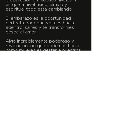
preparación en muchos niveles. Y
es que a nivel físico, álmico y
espiritual todo está cambiando.
El embarazo es la oportunidad
perfecta para que voltees hacia
adentro, sanes y te transformes
desde el amor.
Algo increíblemente poderoso y
revolucionario que podemos hacer
como mujeres es gestar a nuestros
bebés en un ambiente sano y de
profundo trabajo interior.
El yoga kundalini es una tecnología
milenaria que te ofrece
herramientas prácticas y poderosas
para prepararte para esta etapa
importante de tu vida.
COMPRA EL COMBO COMPLETO
COMPRA LAS CLASES SEPARADAS