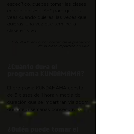
específico, puedes tomar las clases
en versión REPLAY* para que las
veas cuando quieras, las veces que
quieras,
una vez que termine la
clase en vivo.
* REPLAY: envío por correo de la grabación
de la clase impartida en vivo.
¿Cuánto dura el
programa KUNDAMAMA?
El programa KUNDAMAMA consta
de 5 clases de 1 hora y media de
duración que se impartirán vía zoom
durante 5 semanas consecutivas.
¿Quién puede tomar el