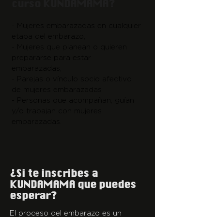
curso KUNDAMAMA?
- Mujeres embarazadas en cualquier
etapa del embarazo,
- Mujeres que planean o quieren
prepararse para estar
embarazadas,
- Parejas o vínculo socio afectivo
de mujeres embarazadas
- Personas que acompañan, guían
y/o trabajan con mujeres
embarazadas.
¿Si te inscribes a
KUNDAMAMA que puedes
esperar?
El proceso del embarazo es un