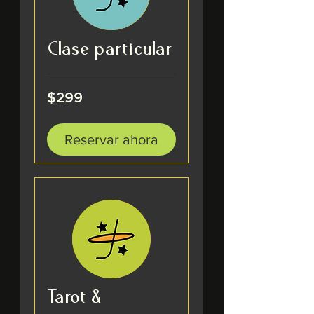
Clase particular
299
$299
pesos
mexicanos
Reservar ahora
Tarot &