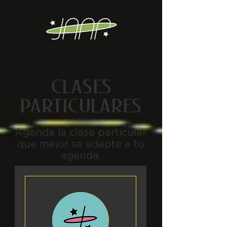
CLASES
PARTICULARES
Agenda la clase particular
que mejor se adapte a tu
agenda.