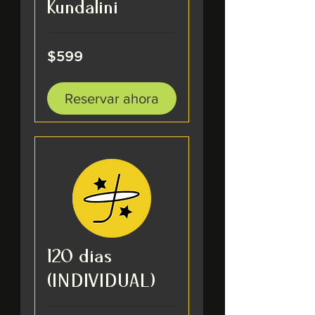
Kundalini
599
$599
pesos
mexicanos
Reservar ahora
120 días
(INDIVIDUAL)