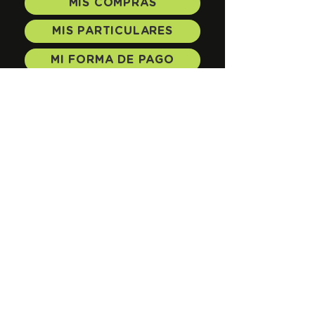
MIS COMPRAS
MIS PARTICULARES
MI FORMA DE PAGO
MI PERFIL
Si llegas a tener algún problema con tus
compras,
por favor contáctanos por correo electrónico.
contacto@
jaap
medita.com
CONTACTAR
CONOCE MÁS
PROMOS
TIENDA