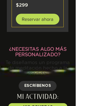
299
$299
pesos
mexicanos
Reservar ahora
¿NECESITAS ALGO MÁS
PERSONALIZADO?
Te diseñamos un programa
de meditación hecho a la
medida.
ESCRÍBENOS
MI ACTIVIDAD: