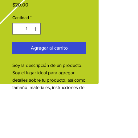
Precio
$20.00
Cantidad
*
Agregar al carrito
Soy la descripción de un producto. 
Soy el lugar ideal para agregar 
detalles sobre tu producto, así como 
tamaño, materiales, instrucciones de 
cuidado y de limpieza.
INFORMACIÓN DE PRODUCTO
Soy la descripción de un producto.
POLÍTICA DE DEVOLUCIÓN Y
Soy el lugar ideal para agregar
REEMBOLSO