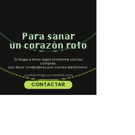
Para sanar
un corazón roto
Si llegas a tener algún problema con tus
compras,
por favor contáctanos por correo electrónico.
contacto@
jaap
medita.com
CONTACTAR