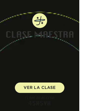
CLASE MAESTRA
VER LA CLASE
CLAVE DE ACCESO:
4
5H5YH