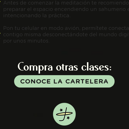
Antes de comenzar la meditación te recomiendo
preparar
el espacio encendiendo un sahumerio 
intencionando la práctica.
Pon tu celular en modo avión, permítete conecta
contigo misma
desconectándote del mundo digi
por unos minutos.
Compra otras
clases:
CONOCE LA CARTELERA