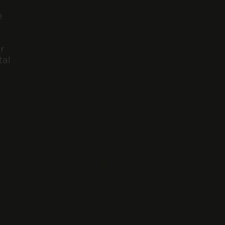
e
r
tal