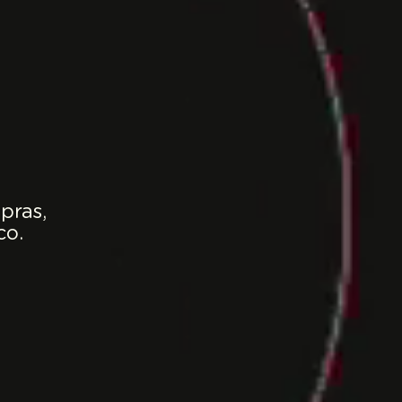
pras,
co.