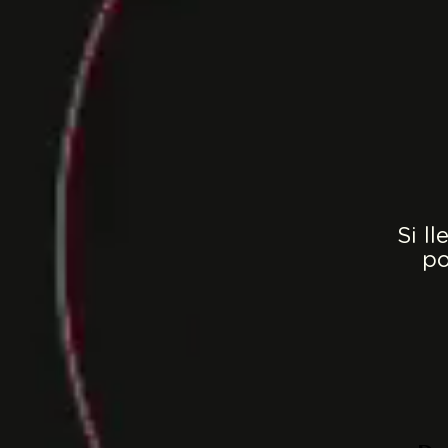
Si l
po