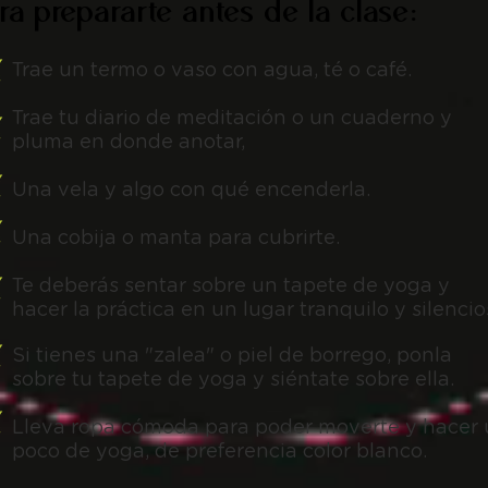
ra prepararte antes de la clase:
Trae un termo o vaso con agua, té o café.
Trae tu diario de meditación o un cuaderno
y
pluma en donde anotar,
Una vela y algo con qué encenderla.
Una cobija o manta para cubrirte.
Te deberás sentar sobre un tapete de yoga y
hacer
la práctica en un lugar tranquilo y silenci
Si tienes una "zalea" o piel de borrego, ponla
sobre
tu tapete de yoga y siéntate sobre ella.
Lleva ropa cómoda para poder moverte y hacer
poco
de yoga, de preferencia color blanco.