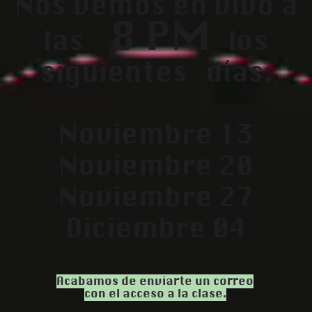
Nos vemos en vivo a
8 P
M
las
los
siguientes
días:
Noviembre 13
Noviembre 20
Noviembre 27
Diciembre 04
Acabamos de enviarte un correo
con el acceso a la clase.