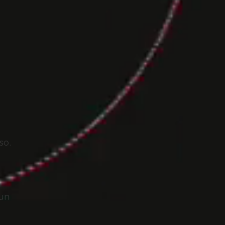
oso.
 un