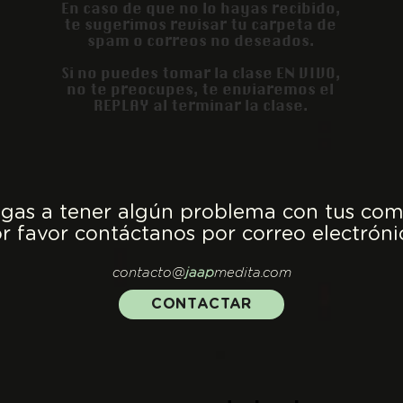
En caso de que no lo hayas recibido,
te sugeri
mos revisar tu carpeta de
spam o correos no deseados.
Si no puedes tomar la clase EN VIVO,
no te preocupes, te enviaremos el
REPLAY al terminar la clase.
legas a tener algún problema con tus com
r favor contáctanos por correo electróni
contacto@
jaap
medita.com
CONTACTAR