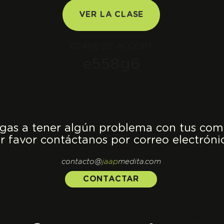
VER LA CLASE
CLAVE DE ACCESO:
e558g6
legas a tener algún problema con tus com
r favor contáctanos por correo electróni
contacto@
jaap
medita.com
CONTACTAR