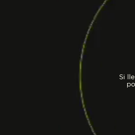
Si l
po