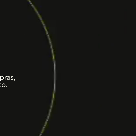
pras,
co.