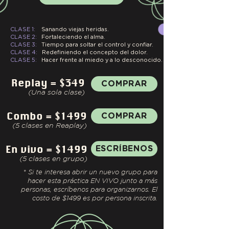
CLASE 1:
Sanando viejas heridas.
CLASE 2:
Fortaleciendo el alma.
CLASE 3:
Tiempo para soltar el control y confiar.
CLASE 4:
Redefiniendo el concepto del dolor.
CLASE 5:
Hacer frente al miedo y a lo desconocido.
Replay = $349
COMPRAR
(Una sola
cl
ase
)
Combo = $1499
COMPRAR
(5
cl
ases en Reaplay
)
En vivo = $1499
ESCRÍBENOS
(5
cl
as
es
en
grupo
)
* Si te interesa abrir un nuevo grupo para
hacer esta práctica EN VIVO junto a más
personas, escríbenos para organizarnos. El
costo de $1499 es por persona inscrita.