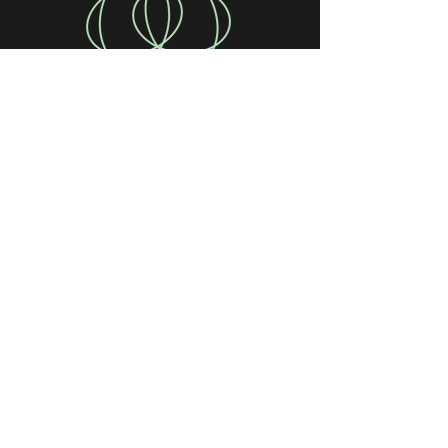
>
>
Experimenta la atención
exclusiva adaptando cada
sesión a tus necesidades
individuales y metas
específicas.
Ya seas principiante y buscas
establecer una base sólida o ya